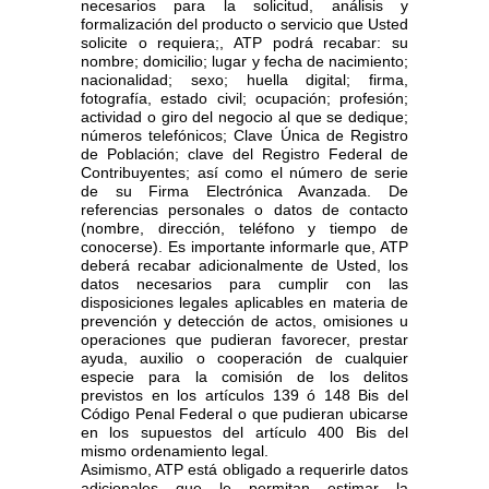
necesarios para la solicitud, análisis y
formalización del producto o servicio que Usted
solicite o requiera;, ATP podrá recabar: su
nombre; domicilio; lugar y fecha de nacimiento;
nacionalidad; sexo; huella digital; firma,
fotografía, estado civil; ocupación; profesión;
actividad o giro del negocio al que se dedique;
números telefónicos; Clave Única de Registro
de Población; clave del Registro Federal de
Contribuyentes; así como el número de serie
de su Firma Electrónica Avanzada. De
referencias personales o datos de contacto
(nombre, dirección, teléfono y tiempo de
conocerse). Es importante informarle que, ATP
deberá recabar adicionalmente de Usted, los
datos necesarios para cumplir con las
disposiciones legales aplicables en materia de
prevención y detección de actos, omisiones u
operaciones que pudieran favorecer, prestar
ayuda, auxilio o cooperación de cualquier
especie para la comisión de los delitos
previstos en los artículos 139 ó 148 Bis del
Código Penal Federal o que pudieran ubicarse
en los supuestos del artículo 400 Bis del
mismo ordenamiento legal.
Asimismo, ATP está obligado a requerirle datos
adicionales que le permitan estimar la